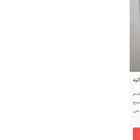
ئية
قدم
يع
من