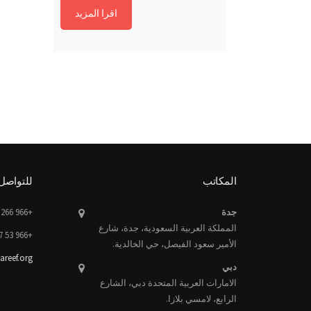
اقرا المزيد
المكاتب
للتواصل
جدة
+966 266 00 882 Ext. 232
المملكة العربية السعودية، جدة، شارع
+966 53 777 5708
الأمير سعود الفيصل، حي الخالدية.
areef.org
دبي
الامارات العربية المتحدة دبي، الشارع
الرابع، لامسي بلازا.