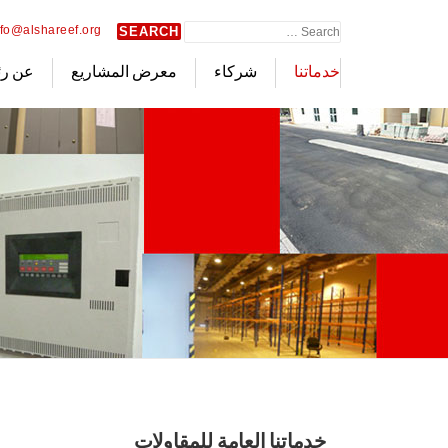
Ski
Search
nfo@alshareef.org
t
for:
conten
خدماتنا
شركاء
معرض المشاريع
عن رئ
خدماتنا العامة للمقاولات