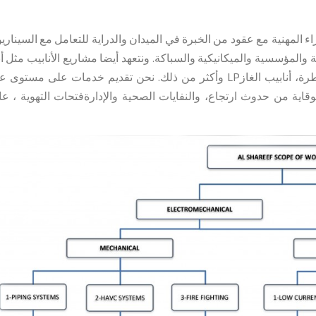
راء المهنية مع عقود من الخبرة في الميدان والدراية للتعامل مع السينار
 والمؤسسية والميكانيكية والسباكة. ونتعهد أيضا مشاريع الأنابيب مثل أ
البخار، والأنابيب الغاز الطبيعي، والأنابيب وقود الخطرة، أنابيب الغازLP وأكثر من ذلك. نحن تقديم خدمات على م
الوقاية من حدوث ارتجاع، والنفايات الصحية والإدارةفتحات التهوية ، ع