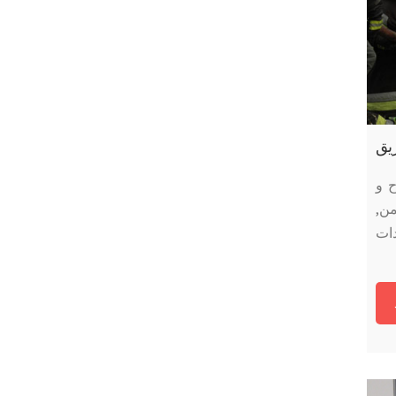
يق
ح و
ن,
دات