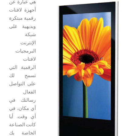
هي عبارة عن
أجهزة لافتات
رقمية مبتكرة
وبديهية على
شبكة
الإنترنت
البرمجيات
لافتات
الرقمية التي
تسمح لك
على التواصل
الفعال
رسالتك في
أي مكان، في
أي وقت. أيا
كانت الصناعة
الخاصة بك