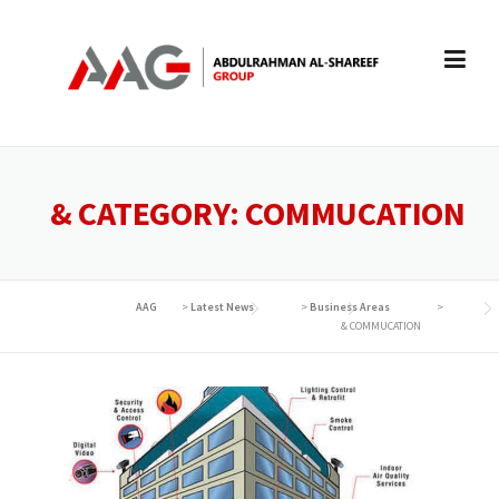
Ski
t
conten
CATEGORY:
COMMUCATION &
AAG
>
Latest News
>
Business Areas
>
COMMUCATION &